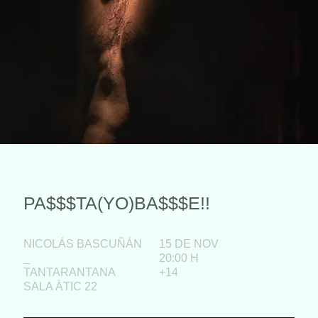
PA$$$TA(YO)BA$$$E!!
NICOLÁS BASCUÑÁN
15 DE NOV
_
20:00 H
TANTARANTANA
+14
SALA ÀTIC 22​