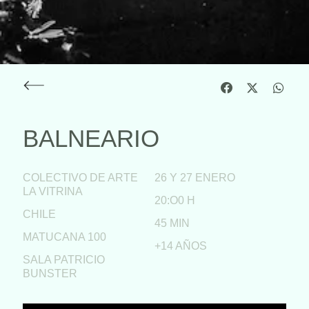
BALNEARIO
COLECTIVO DE ARTE
26 Y 27 ENERO
LA VITRINA
20:O0 H
CHILE
45 MIN
MATUCANA 100
+14 AÑOS
SALA PATRICIO
BUNSTER