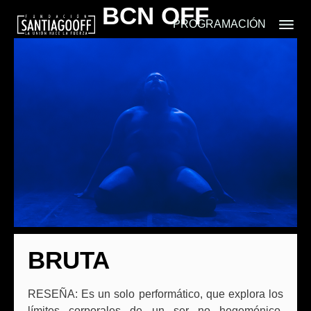
BCN OFF
PROGRAMACIÓN
BRUTA
RESEÑA: Es un solo performático, que explora los
límites corporales de un ser no hegemónico.