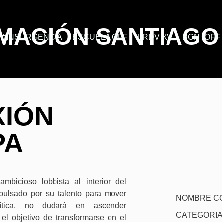
ACIÓN SANTIAGO 
#INSURGENCIA
ESCUELA OFF
LRDV XV
BCN_OFF
IÓN
PA
bicioso lobbista al interior del
pulsado por su talento para mover
NOMBRE CO
ítica, no dudará en ascender
CATEGORIA
el objetivo de transformarse en el