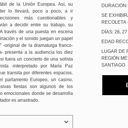
ábil de la Unión Europea. Así, su
DURACIÓN:
er lo llevará, poco a poco, a ir
SE EXHIBIR
cisiones más cuestionables y
RECOLETA -
rán a decidir entre su trabajo, su
. A través de una puesta en escena
DÍAS: 26, 2
inación y el sonido juegan un papel
EDAD RECO
 -original de la dramaturga franco-
LUGAR DE 
 presenta a la audiencia los diez
REGIÓN ME
si fuera un concierto de una solista
SANTIAGO
ista -interpretado por María Paz
e transita por diferentes espacios.
el parlamento Europeo, un casino,
usivas fiestas son algunos de los
mo emocionales donde se desarrolla
tador es arrastrado.