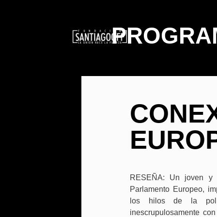
PROGRAM
CONEX
EURO
RESEÑA: Un joven y am
Parlamento Europeo, im
los hilos de la pol
inescrupulosamente con 