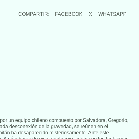
COMPARTIR:
FACEBOOK
X
WHATSAPP
por un equipo chileno compuesto por Salvadora, Gregorio,
erada desconexión de la gravedad, se reúnen en el
apitán ha desaparecido misteriosamente. Ante este
A sólo horas de pisar suelo rojo, lidian con los fantasmas