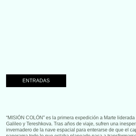
ENTRADAS
“MISIÓN COLÓN” es la primera expedición a Marte liderada 
Galileo y Tereshkova. Tras años de viaje, sufren una inesp
invernadero de la nave espacial para enterarse de que el c
panorama todo lo que estaba planeado pasa a transformarse. 