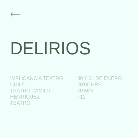
DELIRIOS
IMPLICANCIA TEATRO
30 Y 31 DE ENERO
CHILE
20:00 HRS
TEATRO CAMILO
70 MIN
HENRÍQUEZ
+12
TEATRO