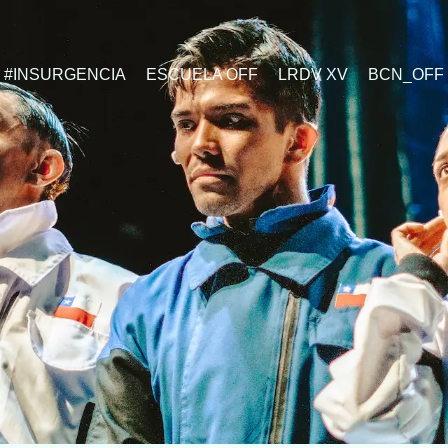
#INSURGENCIA
ESCUELA OFF
LRDV XV
BCN_OFF