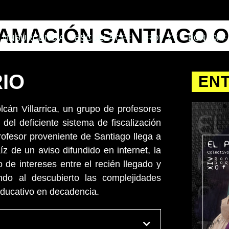
MACIÓN SANTIAGO OF
#INSURGENCIA
ESCUELA OFF
LRDV XV
BCN_OFF
IO
EN
cán Villarrica, un grupo de profesores
del deficiente sistema de fiscalización
rofesor proveniente de Santiago llega a
íz de un aviso difundido en internet, la
 de intereses entre el recién llegado y
ndo al descubierto las complejidades
educativo en decadencia.