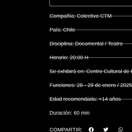
Compañía: Colectivo CTM
País: Chile
Disciplina: Documental / Teatro
Horario: 20:00 H
Se exhibirá en: Centro Cultural de
Funciones: 28 - 29 de enero / 2025
Edad recomendada: +14 años
Duración: 60 min
COMPARTIR: