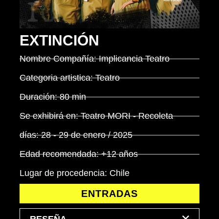
EXTINCIÓN
Nombre Compañía: Implicancia Teatro
Categoria artistica: Teatro
Duración: 80 min
Se exhibirá en: Teatro MORI - Recoleta
días: 28 - 29 de enero / 2025
Edad recomendada: +12 años
Lugar de procedencia: Chile
ENTRADAS