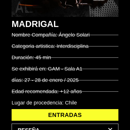
MADRIGAL
Nombre Compañía: Ángelo Solari
Categoria artistica: Interdisciplina
Duración: 45 min
Se exhibirá en: GAM - Sala A1
días: 27 - 28 de enero / 2025
Edad recomendada: +12 años
Lugar de procedencia: Chile
ENTRADAS