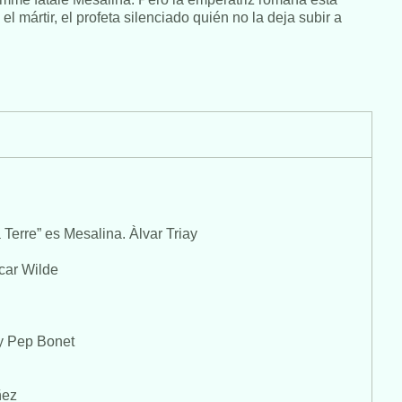
l mártir, el profeta silenciado quién no la deja subir a
erre” es Mesalina. Àlvar Triay
car Wilde
 y Pep Bonet
ñez