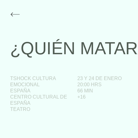
¿QUIÉN MATAR
TSHOCK CULTURA
23 Y 24 DE ENERO
EMOCIONAL
20:00 HRS
ESPAÑA
66 MIN
CENTRO CULTURAL DE
+16
ESPAÑA
TEATRO