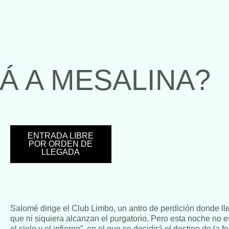
Á A MESALINA?
ENTRADA LIBRE
POR ORDEN DE
LLEGADA
Salomé dirige el Club Limbo, un antro de perdición donde l
que ni siquiera alcanzan el purgatorio. Pero esta noche no 
el cielo y el infierno”, en el que se decidirá el destino de l