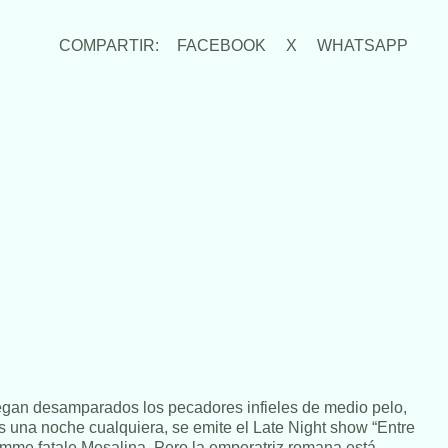
COMPARTIR:
FACEBOOK
X
WHATSAPP
legan desamparados los pecadores infieles de medio pelo,
es una noche cualquiera, se emite el Late Night show “Entre
a femme fatale Mesalina. Pero la emperatriz romana está