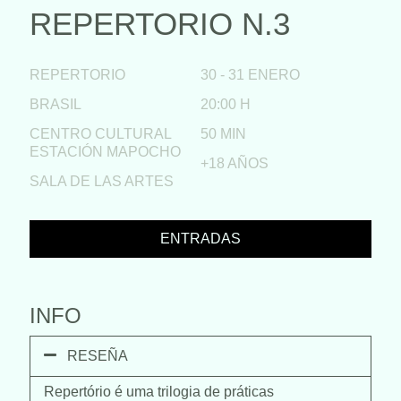
REPERTORIO N.3
REPERTORIO
30 - 31 ENERO
BRASIL
20:00 H
CENTRO CULTURAL
50 MIN
ESTACIÓN MAPOCHO
+18 AÑOS
SALA DE LAS ARTES
ENTRADAS
INFO
RESEÑA
Repertório é uma trilogia de práticas