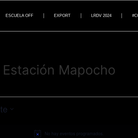
ESCUELA OFF
EXPORT
LRDV 2024
#C
l Estación Mapocho
te
No hay eventos programados.
Aviso