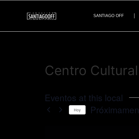
SANTIAGO OFF
Centro Cultura
Eventos at this local
Próximamen
Hoy
Seleccionar
fecha.