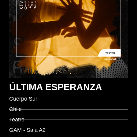
ÚLTIMA ESPERANZA
Cuerpo Sur
Chile
Teatro
GAM - Sala A2