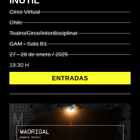
INÚTIL
Circo Virtual
Chile
Teatro/Circo/Interdisciplinar
GAM - Sala B1
27 - 28 de enero / 2025
19:30 H
ENTRADAS