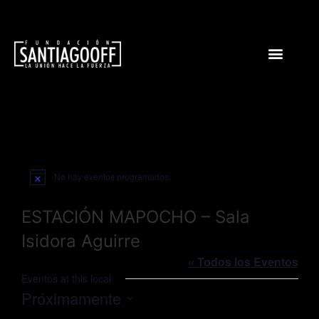
No hay eventos programados.
Aviso
ESTACIÓN MAPOCHO – Sala
Isidora Aguirre
« Todos los Eventos
Eventos at this local
Próximamente
Seleccionar