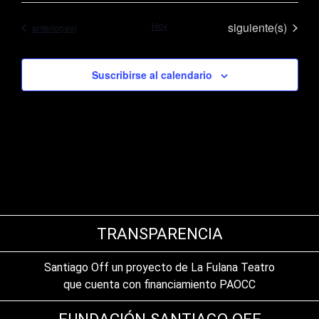
fecha.
Eventos
Hoy
siguiente(s)
Eventos
anterior(es)
Suscribirse al calendario
TRANSPARENCIA
Santiago Off un proyecto de La Fulana Teatro
que cuenta con financiamiento PAOCC